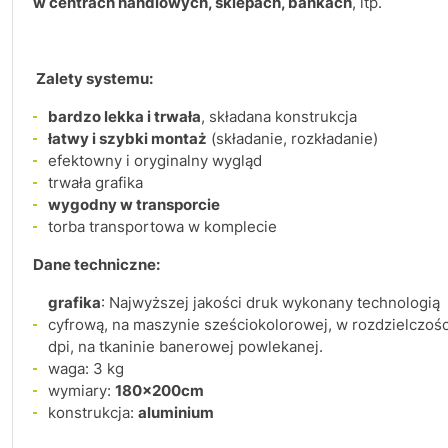
w centrach handlowych, sklepach, bankach
, itp.
Zalety systemu:
bardzo lekka i trwała
, składana konstrukcja
łatwy i szybki montaż
(składanie, rozkładanie)
efektowny i oryginalny wygląd
trwała grafika
wygodny w transporcie
torba transportowa w komplecie
Dane techniczne:
grafika
: Najwyższej jakości druk wykonany technologią
cyfrową, na maszynie sześciokolorowej, w rozdzielczośc
dpi, na tkaninie banerowej powlekanej.
waga: 3 kg
wymiary:
180x200cm
konstrukcja:
aluminium