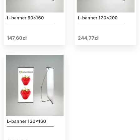
L-banner 60×160
L-banner 120×200
147,60
zł
244,77
zł
L-banner 120×160