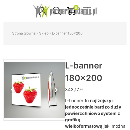
0
Strona główna
»
Sklep
»
L-banner 180×200
L-banner
180×200
343,17
zł
L-banner to
najlżejszy i
jednocześnie bardzo duży
powierzchniowo system z
grafiką
wielkoformatową
jaki można