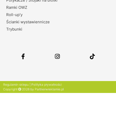
Potykacze / Stojaki na ulotki
Ramki OWZ
Roll-up’y
Ścianki wystawiennicze
Trybunki
Regulamin sklepu
|
Polityka prywatności
Copyright
2026 by Partnerwreklamie.pl